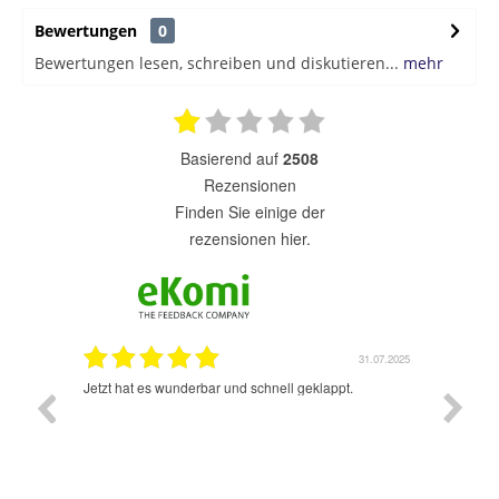
Bewertungen
0
Bewertungen lesen, schreiben und diskutieren...
mehr
basierend auf
2508
Rezensionen
finden Sie einige der
rezensionen hier.
1.07.2025
31.07.2025
rsand!
Jetzt hat es wunderbar und schnell geklappt.
Super A