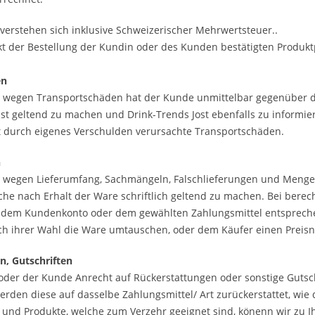
 verstehen sich inklusive Schweizerischer Mehrwertsteuer..
t der Bestellung der Kundin oder des Kunden bestätigten Produkt
en
wegen Transportschäden hat der Kunde unmittelbar gegenüber de
st geltend zu machen und Drink-Trends Jost ebenfalls zu informier
t durch eigenes Verschulden verursachte Transportschäden.
n
wegen Lieferumfang, Sachmängeln, Falschlieferungen und Mengen
he nach Erhalt der Ware schriftlich geltend zu machen. Bei berec
r dem Kundenkonto oder dem gewählten Zahlungsmittel entspreche
ch ihrer Wahl die Ware umtauschen, oder dem Käufer einen Preis
n, Gutschriften
 oder der Kunde Anrecht auf Rückerstattungen oder sonstige Gutsch
 werden diese auf dasselbe Zahlungsmittel/ Art zurückerstattet, wi
 und Produkte, welche zum Verzehr geeignet sind, könenn wir zu I