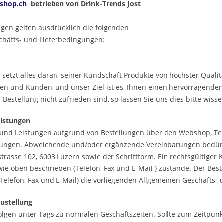
shop.ch
betrieben von Drink-Trends Jost
ungen gelten ausdrücklich die folgenden
chäfts- und Lieferbedingungen:
 setzt alles daran, seiner Kundschaft Produkte von höchster Qualität
n und Kunden, und unser Ziel ist es, Ihnen einen hervorragenden
er Bestellung nicht zufrieden sind, so lassen Sie uns dies bitte wis
eistungen
 und Leistungen aufgrund von Bestellungen über den Webshop, Tel
ungen. Abweichende und/oder ergänzende Vereinbarungen bedürf
strasse 102, 6003 Luzern sowie der Schriftform. Ein rechtsgültig
wie oben beschrieben (Telefon, Fax und E-Mail ) zustande. Der Best
(Telefon, Fax und E-Mail) die vorliegenden Allgemeinen Geschäfts-
Zustellung
olgen unter Tags zu normalen Geschäftszeiten. Sollte zum Zeitpun