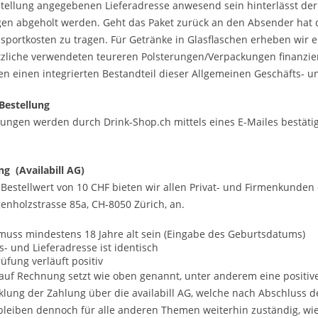
stellung angegebenen Lieferadresse anwesend sein hinterlässt der
gen abgeholt werden. Geht das Paket zurück an den Absender hat d
sportkosten zu tragen. Für Getränke in Glasflaschen erheben wir e
zliche verwendeten teureren Polsterungen/Verpackungen finanzier
en einen integrierten Bestandteil dieser Allgemeinen Geschäfts- 
 Bestellung
lungen werden durch Drink-Shop.ch mittels eines E-Mailes bestätig
g (Availabill AG)
Bestellwert von 10 CHF bieten wir allen Privat- und Firmenkunden
genholzstrasse 85a, CH-8050 Zürich, an.
 muss mindestens 18 Jahre alt sein (Eingabe des Geburtsdatums)
- und Lieferadresse ist identisch
üfung verläuft positiv
 auf Rechnung setzt wie oben genannt, unter anderem eine positive 
cklung der Zahlung über die availabill AG, welche nach Abschluss
leiben dennoch für alle anderen Themen weiterhin zuständig, wi