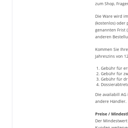
zum Shop, Fragen
Die Ware wird i
(kostenlos) oder 
genannten Frist 
anderen Bestellun
Kommen Sie Ihrer
Jahreszins von 1
Gebühr für e
Gebühr für z
Gebühr für dr
Dossierabtret
Die availabill A
andere Händler. 
Preise / Mindest
Der Mindestwert 
Kunden weiterve