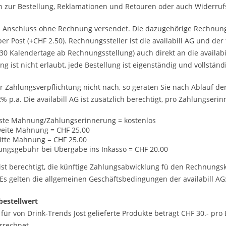
 zur Bestellung, Reklamationen und Retouren oder auch Widerruf
m Anschluss ohne Rechnung versendet. Die dazugehörige Rechnung
per Post (+CHF 2.50). Rechnungssteller ist die availabill AG und der
(30 Kalendertage ab Rechnungsstellung) auch direkt an die availab
g ist nicht erlaubt, jede Bestellung ist eigenständig und vollständ
 Zahlungsverpflichtung nicht nach, so geraten Sie nach Ablauf de
2% p.a. Die availabill AG ist zusätzlich berechtigt, pro Zahlungse
rste Mahnung/Zahlungserinnerung = kostenlos
weite Mahnung = CHF 25.00
itte Mahnung = CHF 25.00
ungsgebühr bei Übergabe ins Inkasso = CHF 20.00
G ist berechtigt, die künftige Zahlungsabwicklung fü den Rechnung
Es gelten die allgemeinen Geschäftsbedingungen der availabill AG
bestellwert
für von Drink-Trends Jost gelieferte Produkte beträgt CHF 30.- p
rrechnet.