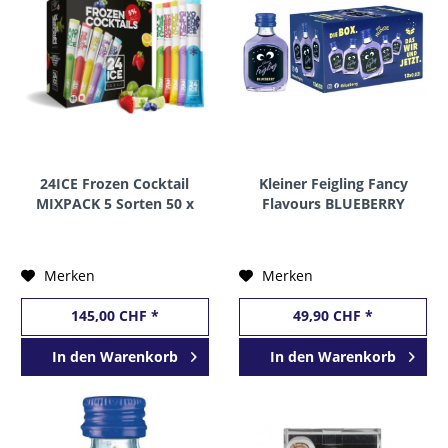
24ICE Frozen Cocktail
Kleiner Feigling Fancy
MIXPACK 5 Sorten 50 x
Flavours BLUEBERRY
65 ml / 5 % Holland
Shot BOX 20 x 2 cl / 15
% Deutschland
Merken
Merken
145,00 CHF *
49,90 CHF *
In den
Warenkorb
In den
Warenkorb