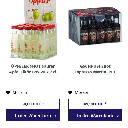
ÖPFELER SHOT Saurer
GSCHPUSI Shot
Apfel Likör Box 20 x 2 cl
Espresso Martini PET
/ 15 % Deutschland
BOX 20 x 2 cl / 20 %
Österreich
Merken
Merken
30,00 CHF *
49,90 CHF *
In den
Warenkorb
In den
Warenkorb