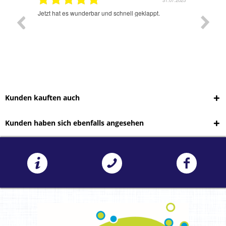
1.07.2025
31.07.2025
rsand!
Jetzt hat es wunderbar und schnell geklappt.
Super A
Kunden kauften auch
Kunden haben sich ebenfalls angesehen