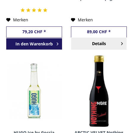
Schweiz
cl / 12 % Frankreich
Merken
Merken
79,20 CHF *
89,00 CHF *
Details
In den
Warenkorb
HUGO Ice by Goccia
ARCTIC VELVET Nothing