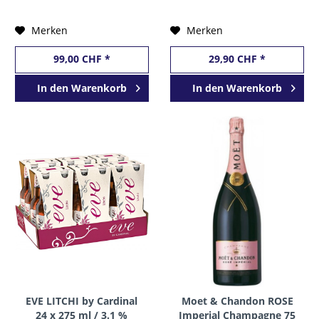
Doppelmagnum -
Liter / 11 % Italien
Jeroboam 3 Liter / 11 %
Merken
Merken
Itali
99,00 CHF *
29,90 CHF *
In den
Warenkorb
In den
Warenkorb
EVE LITCHI by Cardinal
Moet & Chandon ROSE
24 x 275 ml / 3.1 %
Imperial Champagne 75