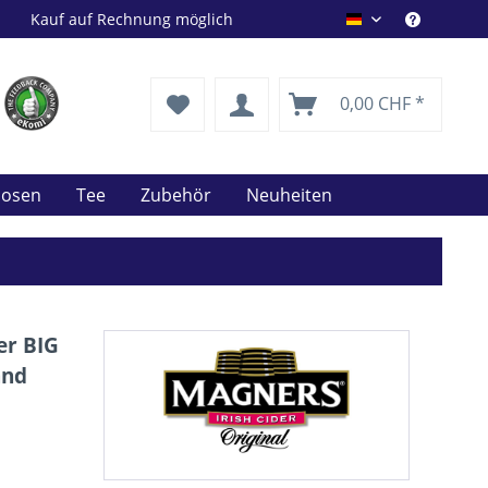
Kauf auf Rechnung möglich
Drink Shop DE
0,00 CHF *
uosen
Tee
Zubehör
Neuheiten
er BIG
and