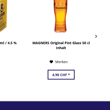
ml / 4.5 %
MAGNERS Original Pint Glass 50 cl
A
Inhalt
Merken
4,90 CHF *