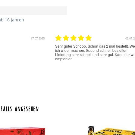
ab 16 Jahren
.2025
16.06.2025
Der Cold Brew Kaffee hat einen sehr guten
unkompliziert 
Geschmack. Super das er ohne Zucker und
empfehlen
Süssstofe ist.
falls angesehen