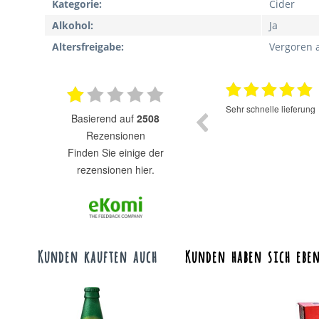
Kategorie:
Cider
Alkohol:
Ja
Altersfreigabe:
Vergoren 
02.07.2025
02.07
on das 2 mal bestellt. Werde
Schnelle Lieferung 👍
basierend auf
2508
und schnell bestellen.
 und sehr gut. Kann nur weiter
Rezensionen
finden Sie einige der
rezensionen hier.
Kunden kauften auch
Kunden haben sich eben