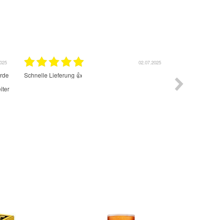
12.06.2025
und sehr schnell nur zum weiter
Das Angebot ist toll und vielfältig. Die 
super geklappt. Ich habe sogar noch ei
Drink als Muster erhalten, der mir sehr
Die Kommunikation hätte besser sein 
Rückfragen per Email wurde zunächst 
beantwortet und telefonisch habe ich
erreicht.