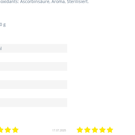
oxidants: Ascorbinsäure, Aroma, Sterilisiert.
 0 g
l
17.07.2025
02.07.