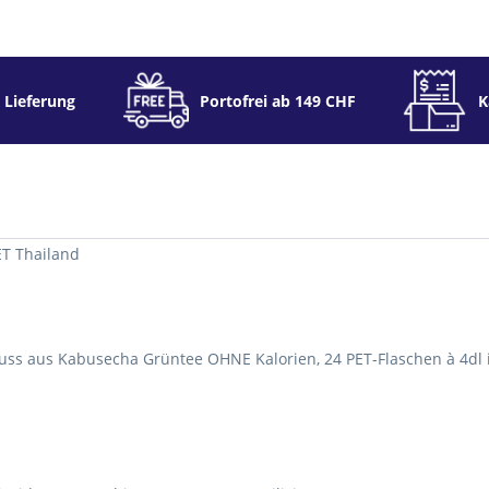
 Lieferung
Portofrei ab 149 CHF
K
ET Thailand
uss aus Kabusecha Grüntee OHNE Kalorien, 24 PET-Flaschen à 4dl 