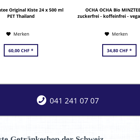
tee Original Kiste 24 x 500 ml
OCHA OCHA Bio MINZTE
PET Thailand
zuckerfrei - koffeinfrei - veg
x 500 ml Deutschla
Merken
Merken
60,00 CHF *
34,80 CHF *
041 241 07 07
ste Getränkeshop der Schweiz