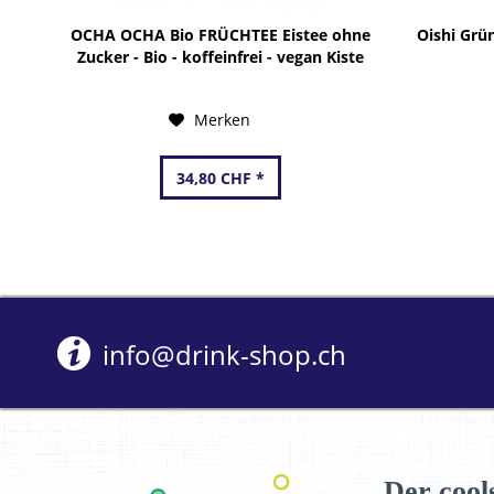
OCHA OCHA Bio FRÜCHTEE Eistee ohne
Oishi Grün
Zucker - Bio - koffeinfrei - vegan Kiste
12 x 500 ml Deutschland
Merken
34,80 CHF *
info@drink-shop.ch
Der cool