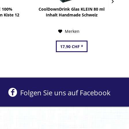
E 100%
CoolDownDrink Glas KLEIN 80 ml
Ca
an Kiste 12
Inhalt Handmade Schweiz
nd
Merken
17,90 CHF *
Folgen Sie uns auf Facebook