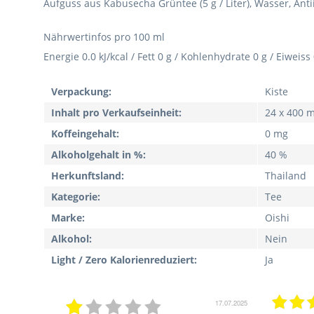
Aufguss aus Kabusecha Grüntee (5 g / Liter), Wasser, Antii
Nährwertinfos pro 100 ml
Energie 0.0 kJ/kcal / Fett 0 g / Kohlenhydrate 0 g / Eiweiss
Verpackung:
Kiste
Inhalt pro Verkaufseinheit:
24 x 400 m
Koffeingehalt:
0 mg
Alkoholgehalt in %:
40 %
Herkunftsland:
Thailand
Kategorie:
Tee
Marke:
Oishi
Alkohol:
Nein
Light / Zero Kalorienreduziert:
Ja
17.07.2025