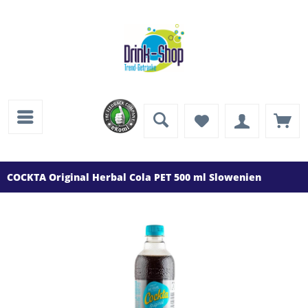
COCKTA Original Herbal Cola PET 500 ml Slowenien