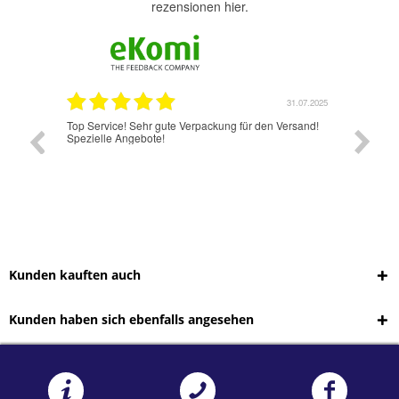
rezensionen hier.
31.07.2025
31.
rpackung für den Versand!
Jetzt hat es wunderbar und schnell geklappt.
Kunden kauften auch
Kunden haben sich ebenfalls angesehen