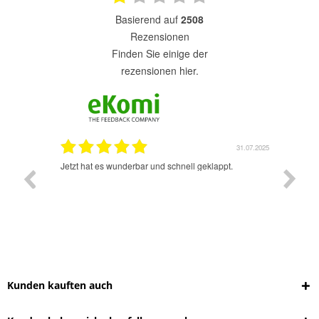
basierend auf
2508
Rezensionen
finden Sie einige der
rezensionen hier.
1.07.2025
31.07.2025
rsand!
Jetzt hat es wunderbar und schnell geklappt.
Super A
Kunden kauften auch