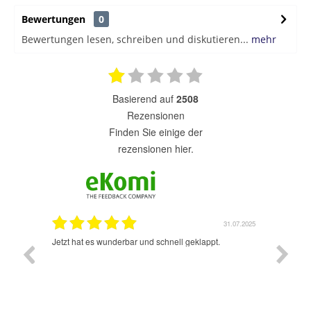
Bewertungen
0
Bewertungen lesen, schreiben und diskutieren...
mehr
basierend auf
2508
Rezensionen
finden Sie einige der
rezensionen hier.
1.07.2025
31.07.2025
rsand!
Jetzt hat es wunderbar und schnell geklappt.
Super A