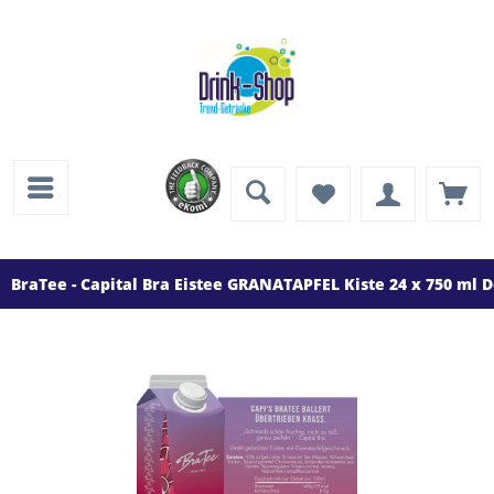
BraTee - Capital Bra Eistee GRANATAPFEL Kiste 24 x 750 ml 