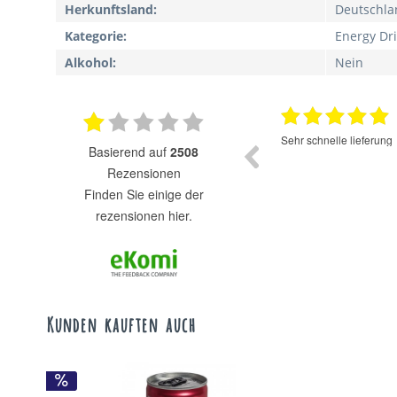
Herkunftsland:
Deutschla
Kategorie:
Energy Dr
Alkohol:
Nein
17.07.2025
Super Auswahl zu fairen Preisen.
Sehr schnelle lieferung
basierend auf
2508
Rezensionen
finden Sie einige der
rezensionen hier.
Kunden kauften auch