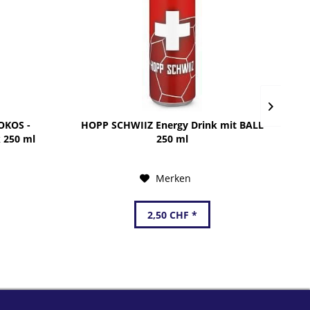
OKOS -
HOPP SCHWIIZ Energy Drink mit BALL
R
 250 ml
250 ml
Merken
2,50 CHF *