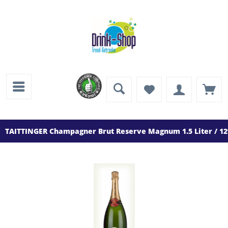
TAITTINGER Champagner Brut Reserve Magnum 1.5 Liter / 1