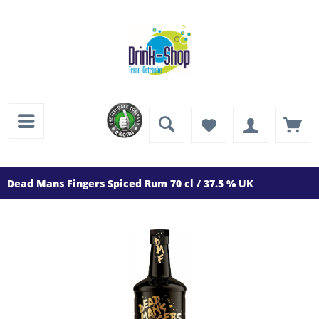
Dead Mans Fingers Spiced Rum 70 cl / 37.5 % UK