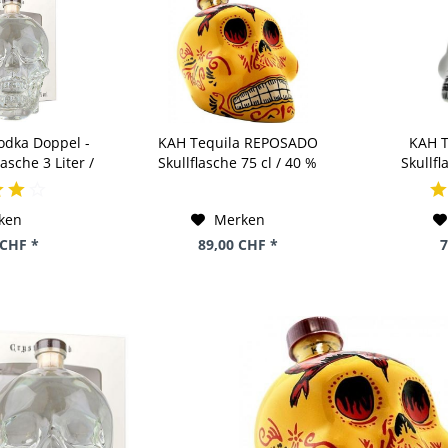
odka Doppel -
KAH Tequila REPOSADO
KAH 
sche 3 Liter /
Skullflasche 75 cl / 40 %
Skullfl
anada
Mexico
ken
Merken
 CHF *
89,00 CHF *
7