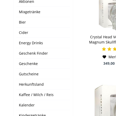
Aktionen
Mixgetränke
Bier
Cider
Crystal Head V
Magnum Skullfla
Energy Drinks
40 % K
Geschenk Finder
Mer
349,00
Geschenke
Gutscheine
Herkunftsland
Kaffee / Milch / Reis
Kalender
Kindergetränke