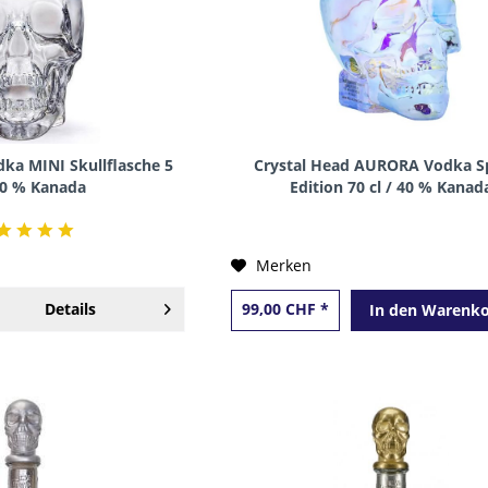
dka MINI Skullflasche 5
Crystal Head AURORA Vodka Sp
 40 % Kanada
Edition 70 cl / 40 % Kanad
Merken
Details
99,00 CHF *
In den
Warenko