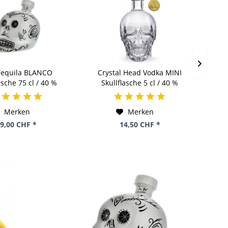
Tequila BLANCO
Crystal Head Vodka MINI
Cry
asche 75 cl / 40 %
Skullflasche 5 cl / 40 %
Spe
Mexico
Kanada
Merken
Merken
9,00 CHF *
14,50 CHF *