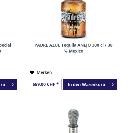
ecial
PADRE AZUL Tequila ANEJO 300 cl / 38
a
% Mexico
Merken
559,00 CHF *
rb
In den
Warenkorb