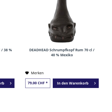
 / 38 %
DEADHEAD Schrumpfkopf Rum 70 cl /
40 % Mexiko
Merken
79,00 CHF *
rb
In den
Warenkorb