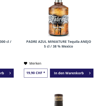
00 cl /
PADRE AZUL MINIATURE Tequila ANEJO
5 cl / 38 % Mexico
Merken
19,90 CHF *
rb
In den
Warenkorb