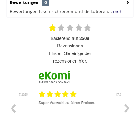
Bewertungen
0
Bewertungen lesen, schreiben und diskutieren...
mehr
basierend auf
2508
Rezensionen
finden Sie einige der
rezensionen hier.
1.07.2025
17.07.2025
Super Auswahl zu fairen Preisen.
Sehr sch