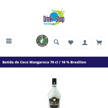
Batida de Coco Mangaroca 70 cl / 16 % Brasilien