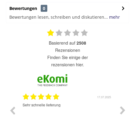
Bewertungen
0
Bewertungen lesen, schreiben und diskutieren...
mehr
basierend auf
2508
Rezensionen
finden Sie einige der
rezensionen hier.
7.07.2025
17.07.2025
Sehr schnelle lieferung
Sehr gu
ich wide
sehr sch