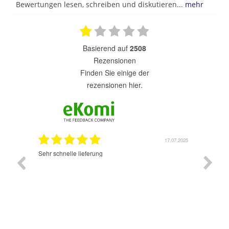
Bewertungen lesen, schreiben und diskutieren...
mehr
basierend auf
2508
Rezensionen
finden Sie einige der
rezensionen hier.
17.07.2025
02.07.2025
Sehr guter Schopp. Schon das 2 mal bestellt. Werde
S
ich wider machen. Gut und schnell bestellen. Lieferung
sehr schnell und sehr gut. Kann nur weiter empfehlen.