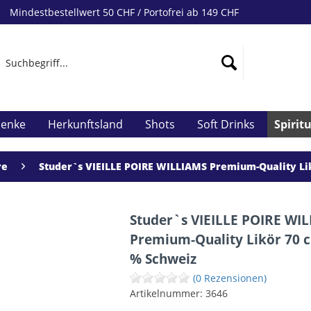
Mindestbestellwert 50 CHF / Portofrei ab 149 CHF
henke
Herkunftsland
Shots
Soft Drinks
Spirit
re
Studer`s VIEILLE POIRE WILLIAMS Premium-Quality Lik
Studer`s VIEILLE POIRE WI
Premium-Quality Likör 70 cl
% Schweiz
(0 Rezensionen)
Artikelnummer:
3646