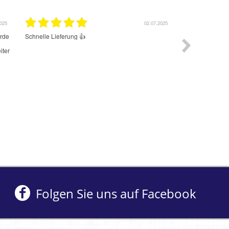
2025
02.07.2025
erde
Schnelle Lieferung 👍
Der Cold Brew 
Geschmack. Sup
iter
Süssstofe ist.
Folgen Sie uns auf Facebook