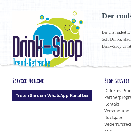
Der cool
Bei uns findest D
Soft Drinks, alko
Drink-Shop.ch is
Service Hotline
Shop Service
Defektes Pro
Treten Sie dem WhatsApp-Kanal bei
Partnerprog
Kontakt
Versand und
Rückgabe
Widerrufsrec
AGB