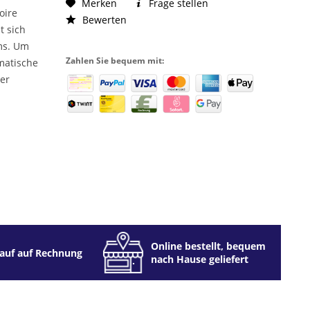
Merken
Frage stellen
oire
Bewerten
t sich
ams. Um
Zahlen Sie bequem mit:
matische
ler
Online bestellt, bequem
auf auf Rechnung
nach Hause geliefert