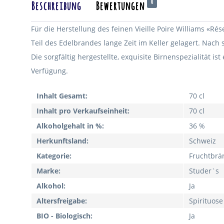
0
Beschreibung
Bewertungen
Für die Herstellung des feinen Vieille Poire Williams «R
Teil des Edelbrandes lange Zeit im Keller gelagert. Nach 
Die sorgfältig hergestellte, exquisite Birnenspezialität i
Verfügung.
Inhalt Gesamt:
70 cl
Inhalt pro Verkaufseinheit:
70 cl
Alkoholgehalt in %:
36 %
Herkunftsland:
Schweiz
Kategorie:
Fruchtbrä
Marke:
Studer`s
Alkohol:
Ja
Altersfreigabe:
Spirituose
BIO - Biologisch:
Ja