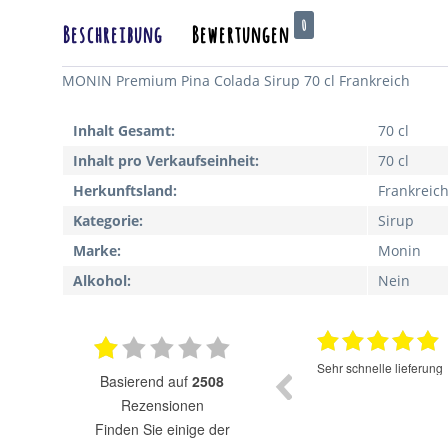
0
Beschreibung
Bewertungen
MONIN Premium Pina Colada Sirup 70 cl Frankreich
Inhalt Gesamt:
70 cl
Inhalt pro Verkaufseinheit:
70 cl
Herkunftsland:
Frankreic
Kategorie:
Sirup
Marke:
Monin
Alkohol:
Nein
17.07.2025
Super Auswahl zu fairen Preisen.
Sehr schnelle lieferung
basierend auf
2508
Rezensionen
finden Sie einige der