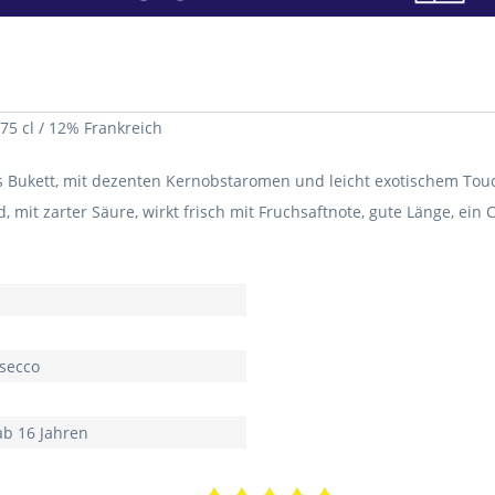
5 cl / 12% Frankreich
s Bukett, mit dezenten Kernobstaromen und leicht exotischem Tou
 mit zarter Säure, wirkt frisch mit Fruchsaftnote, gute Länge, ein
h
osecco
ab 16 Jahren