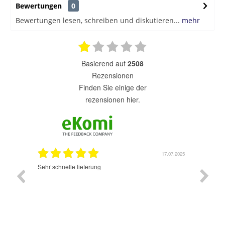
Bewertungen
0
Bewertungen lesen, schreiben und diskutieren...
mehr
basierend auf
2508
Rezensionen
finden Sie einige der
rezensionen hier.
7.07.2025
17.07.2025
Sehr schnelle lieferung
Sehr gu
ich wide
sehr sch