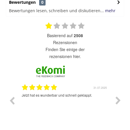
Bewertungen
0
Bewertungen lesen, schreiben und diskutieren...
mehr
basierend auf
2508
Rezensionen
finden Sie einige der
rezensionen hier.
1.07.2025
31.07.2025
rsand!
Jetzt hat es wunderbar und schnell geklappt.
Super A