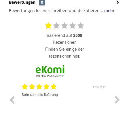
Bewertungen
0
Bewertungen lesen, schreiben und diskutieren...
mehr
basierend auf
2508
Rezensionen
finden Sie einige der
rezensionen hier.
7.07.2025
17.07.2025
Sehr schnelle lieferung
Sehr gu
ich wide
sehr sch