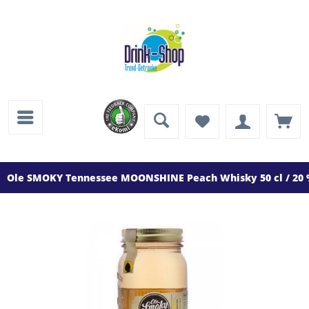
Ole SMOKY Tennessee MOONSHINE Peach Whisky 50 cl / 20