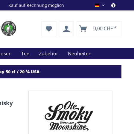
Kauf auf Rechnung möglich
Drink Shop DE
0,00 CHF *
uosen
Tee
Zubehör
Neuheiten
 50 cl / 20 % USA
isky