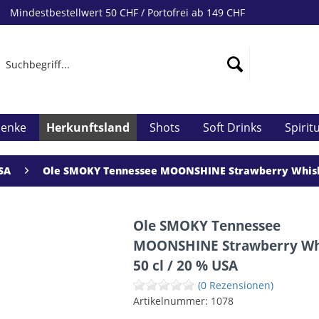
Mindestbestellwert 50 CHF / Portofrei ab 149 CHF
henke
Herkunftsland
Shots
Soft Drinks
Spirit
SA
Ole SMOKY Tennessee MOONSHINE Strawberry Whisky
Ole SMOKY Tennessee
MOONSHINE Strawberry Wh
50 cl / 20 % USA
(0 Rezensionen)
Artikelnummer:
1078