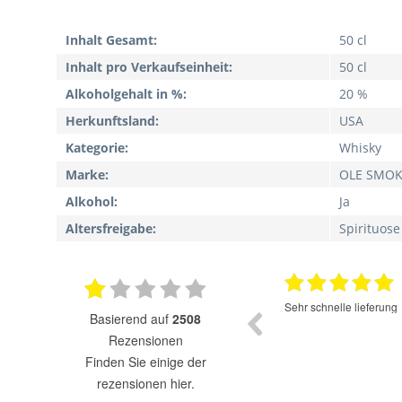
Inhalt Gesamt:
50 cl
Inhalt pro Verkaufseinheit:
50 cl
Alkoholgehalt in %:
20 %
Herkunftsland:
USA
Kategorie:
Whisky
Marke:
OLE SMO
Alkohol:
Ja
Altersfreigabe:
Spirituose
17.07.2025
Super Auswahl zu fairen Preisen.
Sehr schnelle lieferung
basierend auf
2508
Rezensionen
finden Sie einige der
rezensionen hier.