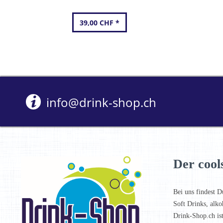
39,00 CHF *
info@drink-shop.ch
Der cool
Bei uns findest D
Soft Drinks, alko
Drink-Shop.ch is