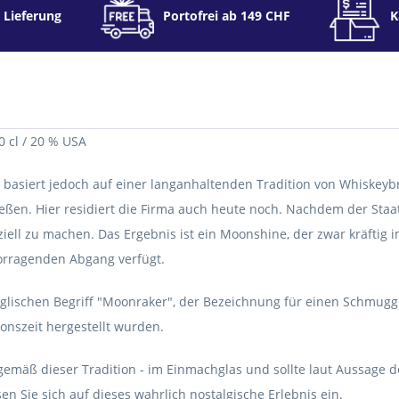
 Lieferung
Portofrei ab 149 CHF
K
cl / 20 % USA
010, basiert jedoch auf einer langanhaltenden Tradition von Whiskey
eßen. Hier residiert die Firma auch heute noch. Nachdem der Staa
iell zu machen. Das Ergebnis ist ein Moonshine, der zwar kräftig 
orragenden Abgang verfügt.
ischen Begriff "Moonraker", der Bezeichnung für einen Schmuggler
ionszeit hergestellt wurden.
mäß dieser Tradition - im Einmachglas und sollte laut Aussage 
en Sie sich auf dieses wahrlich nostalgische Erlebnis ein.