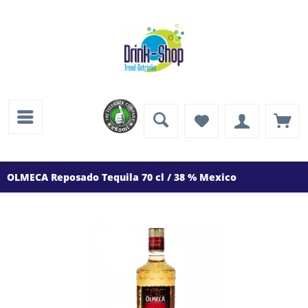
OLMECA Reposado Tequila 70 cl / 38 % Mexico