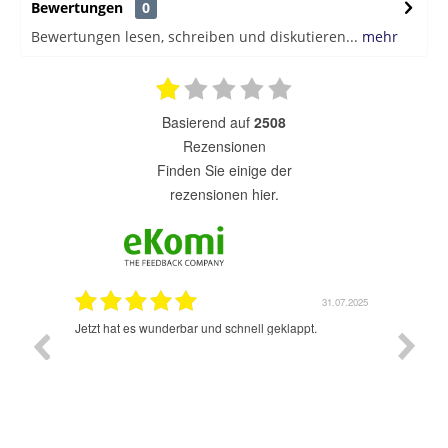
Bewertungen
0
Bewertungen lesen, schreiben und diskutieren...
mehr
basierend auf
2508
Rezensionen
finden Sie einige der
rezensionen hier.
1.07.2025
31.07.2025
rsand!
Jetzt hat es wunderbar und schnell geklappt.
Super A