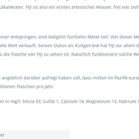
nkrater. FIJI ist also ein echtes artesisches Wasser, frei von ziv
ser entspringen, sind lediglich fünfzehn Meter tief. Von dieser Me
 alle Welt verkauft. Seinen Status als Kultgetränk hat FIJI vor all
die Flasche von FIJI zu sehen ist. Natürlich funktioniere solche 
st angeblich darüber aufregt haben soll, dass mitten im Pazifik e
llionen Flaschen pro Jahr.
tion in mg/l: Silicia 93, Sulfat 1, Calcium 18, Magnesium 15, Natrium
ter