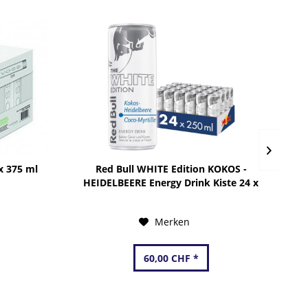
TIP
x 375 ml
Red Bull WHITE Edition KOKOS -
HEIDELBEERE Energy Drink Kiste 24 x
250 ml Schweiz
Merken
60,00 CHF *