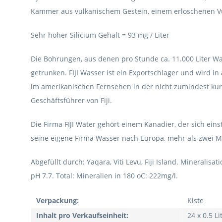
Kammer aus vulkanischem Gestein, einem erloschenen Vulka
Sehr hoher Silicium Gehalt = 93 mg / Liter
Die Bohrungen, aus denen pro Stunde ca. 11.000 Liter Was
getrunken. FIJI Wasser ist ein Exportschlager und wird in
im amerikanischen Fernsehen in der nicht zumindest kurz 
Geschäftsführer von Fiji.
Die Firma FIJI Water gehört einem Kanadier, der sich ein
seine eigene Firma Wasser nach Europa, mehr als zwei Mi
Abgefüllt durch: Yaqara, Viti Levu, Fiji Island. Mineralisa
pH 7.7. Total: Mineralien in 180 oC: 222mg/l.
Verpackung:
Kiste
Inhalt pro Verkaufseinheit:
24 x 0.5 Li