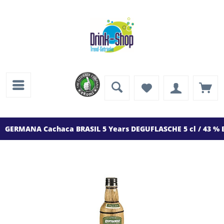
GERMANA Cachaca BRASIL 5 Years DEGUFLASCHE 5 cl / 43 % B