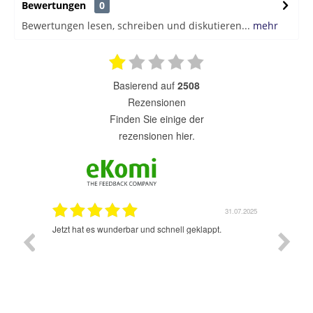
Bewertungen
0
Bewertungen lesen, schreiben und diskutieren...
mehr
basierend auf
2508
Rezensionen
finden Sie einige der
rezensionen hier.
1.07.2025
31.07.2025
rsand!
Jetzt hat es wunderbar und schnell geklappt.
Super A