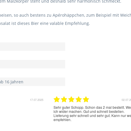
inem Malzkörper steht und deshalb sehr harmonisch schmeckt.
 Speisen, so auch bestens zu Apérohäppchen, zum Beispiel mit Weic
alat ist dieses Bier eine valable Empfehlung.
ab 16 Jahren
17.07.2025
02.07.
Sehr guter Schopp. Schon das 2 mal bestellt. W
ich wider machen. Gut und schnell bestellen.
Lieferung sehr schnell und sehr gut. Kann nur we
empfehlen.