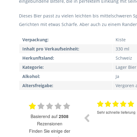
eingebundene Bittere, die in perfektem Einklang mit se
Dieses Bier passt zu vielen leichten bis mittelschweren
Gerichten mit etwas Schärfe. Aber auch zu einem Randens
Verpackung:
Kiste
Inhalt pro Verkaufseinheit:
330 ml
Herkunftsland:
Schweiz
Kategorie:
Lager Bier
Alkohol:
Ja
Altersfreigabe:
Vergoren 
17.07.2025
Super Auswahl zu fairen Preisen.
Sehr schnelle lieferung
basierend auf
2508
Rezensionen
finden Sie einige der