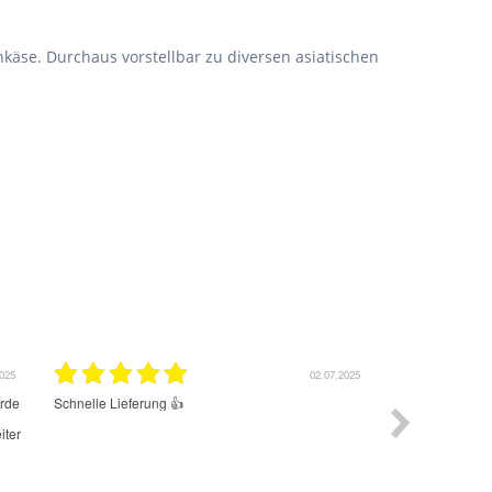
hkäse. Durchaus vorstellbar zu diversen asiatischen
2025
02.07.2025
erde
Schnelle Lieferung 👍
Der Cold Brew 
Geschmack. Sup
iter
Süssstofe ist.