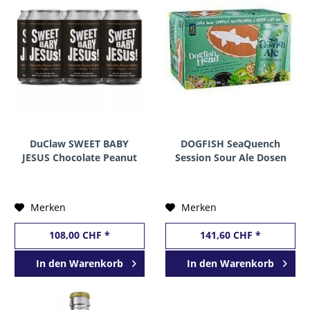
DuClaw SWEET BABY
DOGFISH SeaQuench
JESUS Chocolate Peanut
Session Sour Ale Dosen
Butter Porter Dose
Kiste 24 x 355 ml / 4.9 %
Kiste 24 x 355 ml / 6.5 %
USA
USA
Merken
Merken
108,00 CHF *
141,60 CHF *
In den
Warenkorb
In den
Warenkorb