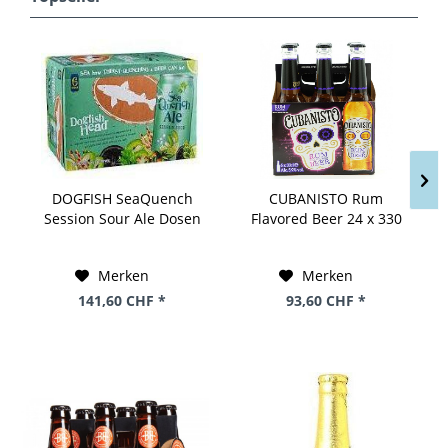
DOGFISH SeaQuench
CUBANISTO Rum
Session Sour Ale Dosen
Flavored Beer 24 x 330
Kiste 24 x 355 ml / 4.9 %
ml / 5.9 % UK
USA
Merken
Merken
141,60 CHF *
93,60 CHF *