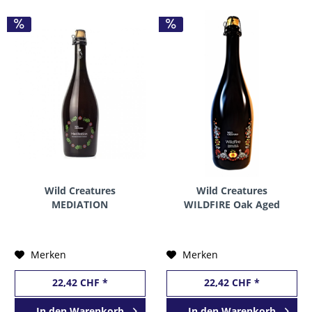
Wild Creatures
Wild Creatures
MEDIATION
WILDFIRE Oak Aged
Spontaneous Ale Aged
Raspberry Wild Ale 75 cl
in Oak Barrels 75 cl / 7.2
/ 6.5 % Tschechien
% Tschechien
Merken
Merken
22,42 CHF *
22,42 CHF *
In den
Warenkorb
In den
Warenkorb