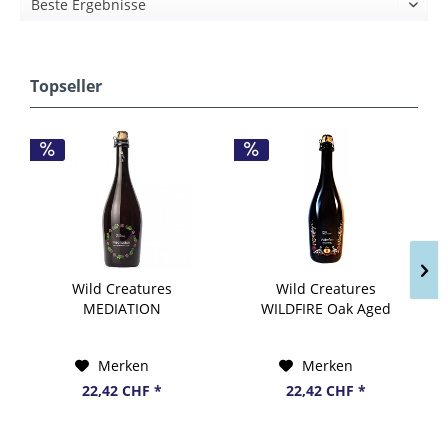
Topseller
Wild Creatures
Wild Creatures
MEDIATION
WILDFIRE Oak Aged
Spontaneous Ale Aged
Raspberry Wild Ale 75
in Oak Barrels 75 cl /
cl / 6.5 % Tschechien
Merken
Merken
7.2 % Tschechien
22,42 CHF *
22,42 CHF *