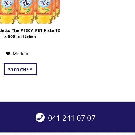
detto Thè PESCA PET Kiste 12
x 500 ml Italien
Merken
30,00 CHF *
041 241 07 07