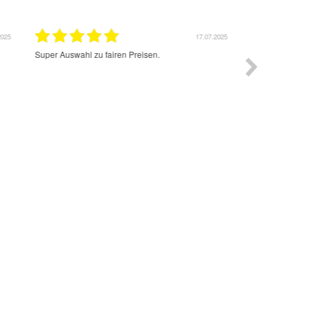
2025
17.07.2025
Super Auswahl zu fairen Preisen.
Sehr schnelle l