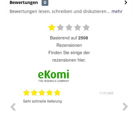
Bewertungen
0
Bewertungen lesen, schreiben und diskutieren...
mehr
basierend auf
2508
Rezensionen
finden Sie einige der
rezensionen hier.
7.07.2025
17.07.2025
Sehr schnelle lieferung
Sehr gu
ich wide
sehr sch