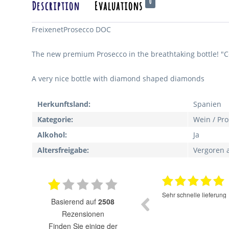
0
Description
Evaluations
FreixenetProsecco DOC
The new premium Prosecco in the breathtaking bottle! "Ce
A very nice bottle with diamond shaped diamonds
Herkunftsland:
Spanien
Kategorie:
Wein / Pr
Alkohol:
Ja
Altersfreigabe:
Vergoren 
17.07.2025
Super Auswahl zu fairen Preisen.
Sehr schnelle lieferung
basierend auf
2508
Rezensionen
finden Sie einige der