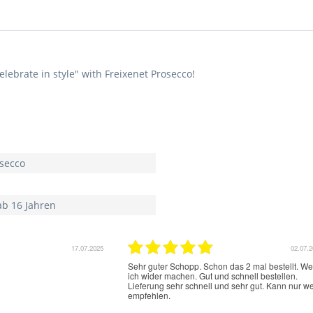
lebrate in style" with Freixenet Prosecco!
osecco
ab 16 Jahren
17.07.2025
02.07.
Sehr guter Schopp. Schon das 2 mal bestellt. W
ich wider machen. Gut und schnell bestellen.
Lieferung sehr schnell und sehr gut. Kann nur we
empfehlen.