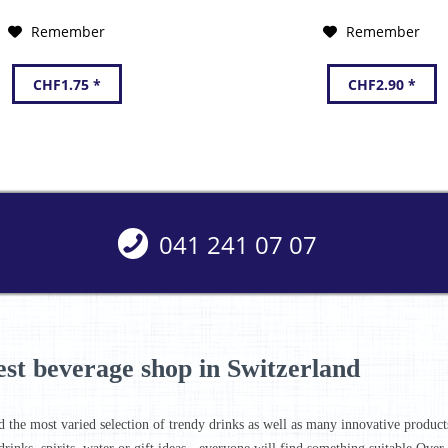
Remember
Remember
CHF1.75 *
CHF2.90 *
041 241 07 07
est beverage shop in Switzerland
d the most varied selection of trendy drinks as well as many innovative products 