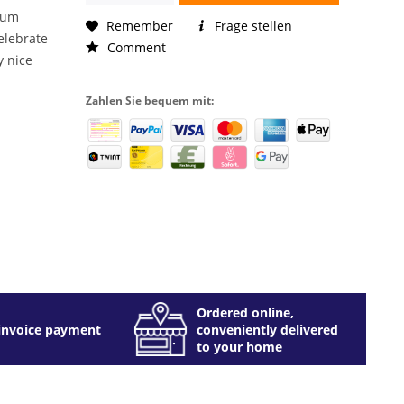
ium
Remember
Frage stellen
elebrate
Comment
y nice
s
Zahlen Sie bequem mit:
Ordered online,
invoice payment
conveniently delivered
to your home