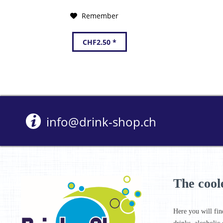
Remember
CHF2.50 *
info@drink-shop.ch
The cool
Here you will fin