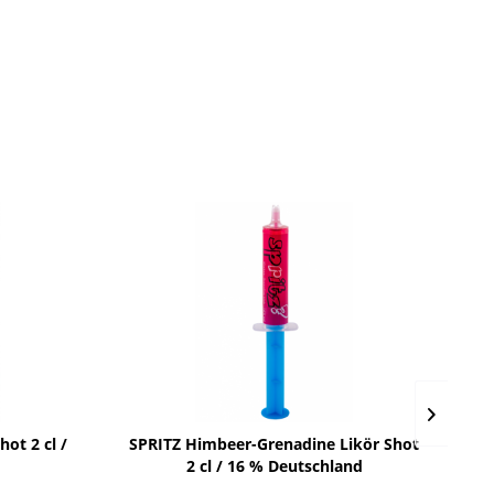
ot 2 cl /
SPRITZ Himbeer-Grenadine Likör Shot
Kl
2 cl / 16 % Deutschland