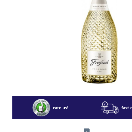
rate us!
fast 