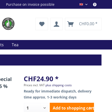
Purchase on invoice possible
Drink Shop EN
CHF0.00 *
its
Tea
CHF24.90 *
ecial
.5 %
Prices incl. VAT
plus shipping costs
Ready for immediate dispatch, delivery
time approx. 1-3 working days
Add to
shopping cart