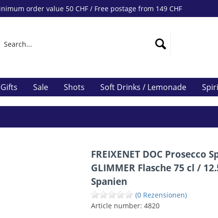
nimum order value 50 CHF / Free postage from 149 CHF
Gifts
Sale
Shots
Soft Drinks / Lemonade
Spir
FREIXENET DOC Prosecco Sp
GLIMMER Flasche 75 cl / 12
Spanien
(0 Rezensionen)
Article number:
4820