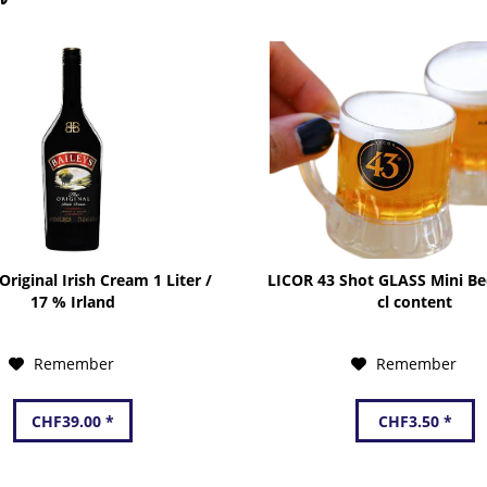
riginal Irish Cream 1 Liter /
LICOR 43 Shot GLASS Mini Be
17 % Irland
cl content
Remember
Remember
CHF39.00 *
CHF3.50 *