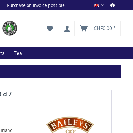
Purchase on invoice possible
Drink Shop EN
CHF0.00 *
its
Tea
cl /
 Irland