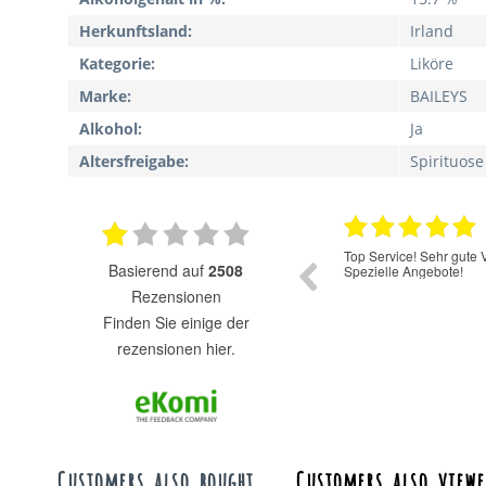
Herkunftsland:
Irland
Kategorie:
Liköre
Marke:
BAILEYS
Alkohol:
Ja
Altersfreigabe:
Spirituose
11.06.2025
Guter Service gute Produkte
Top Service! Sehr gute 
basierend auf
2508
Spezielle Angebote!
Rezensionen
finden Sie einige der
rezensionen hier.
Customers also bought
Customers also viewe