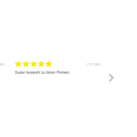
2025
17.07.2025
Super Auswahl zu fairen Preisen.
Sehr schnelle l