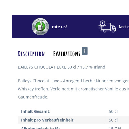
rate us!
fast 
0
Description
Evaluations
BAILEYS CHOCOLAT LUXE 50 cl / 15.7 % Irland
Baileys Chocolat Luxe - Anregend herbe Nuancen von ge
Whiskey treffen. Verfeinert mit aromatischer Vanille au
Gaumenfreude.
Inhalt Gesamt:
50 cl
Inhalt pro Verkaufseinheit:
50 cl
Alkoholgehalt in %:
15.7 %