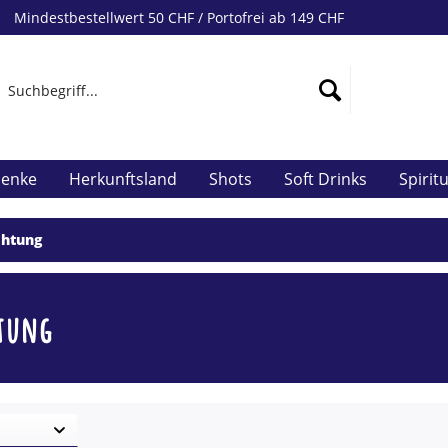
Mindestbestellwert 50 CHF / Portofrei ab 149 CHF
henke
Herkunftsland
Shots
Soft Drinks
Spirit
chtung
tung