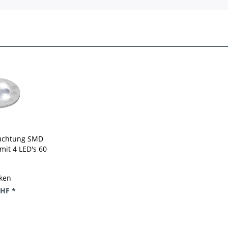
uchtung SMD
it 4 LED's 60
hmesser
ken
CHF *