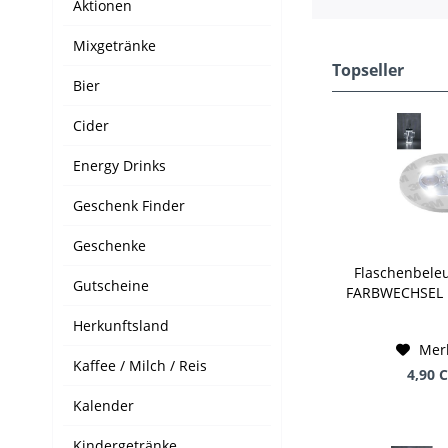
Aktionen
Mixgetränke
Topseller
Bier
Cider
Energy Drinks
Geschenk Finder
Geschenke
Flaschenbele
Gutscheine
FARBWECHSEL m
mm Durc
Herkunftsland
Mer
Kaffee / Milch / Reis
4,90 
Kalender
Kindergetränke