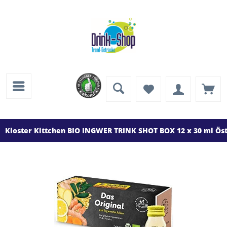
Kloster Kittchen BIO INGWER TRINK SHOT BOX 12 x 30 ml Ös