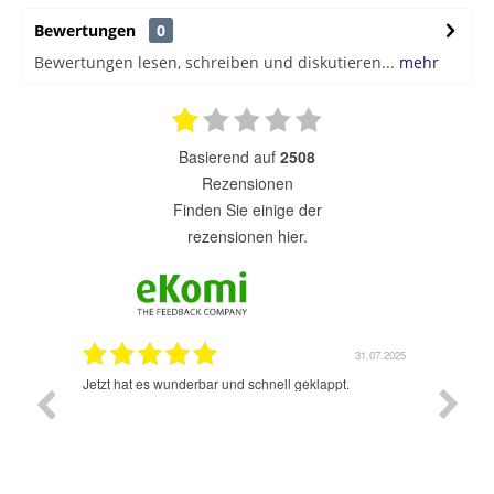
Bewertungen
0
Bewertungen lesen, schreiben und diskutieren...
mehr
basierend auf
2508
Rezensionen
finden Sie einige der
rezensionen hier.
1.07.2025
31.07.2025
rsand!
Jetzt hat es wunderbar und schnell geklappt.
Super A