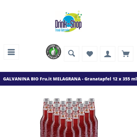
GALVANINA BIO Fru.it MELAGRANA - Granatapfel 12 x 355 ml 