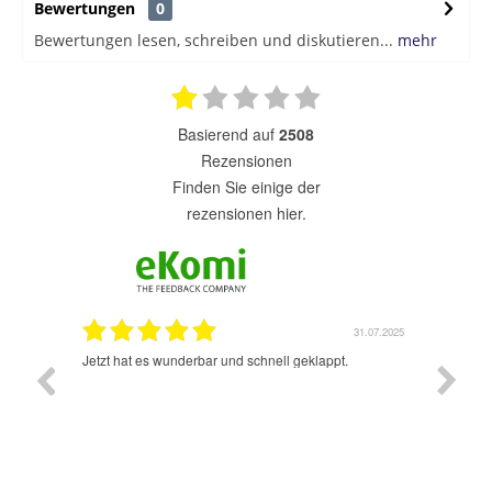
Bewertungen
0
Bewertungen lesen, schreiben und diskutieren...
mehr
basierend auf
2508
Rezensionen
finden Sie einige der
rezensionen hier.
1.07.2025
31.07.2025
rsand!
Jetzt hat es wunderbar und schnell geklappt.
Super A