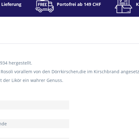
 Lieferung
Portofrei ab 149 CHF
K
934 hergestellt.
 Rosoli vorallem von den Dörrkirschen,die im Kirschbrand angeset
t der Likör ein wahrer Genuss.
nde