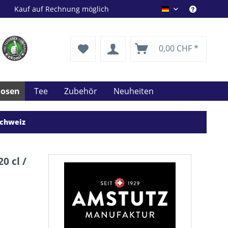
Kauf auf Rechnung möglich
Drink Shop DE
0,00 CHF *
uosen
Tee
Zubehör
Neuheiten
Schweiz
0 cl /
%