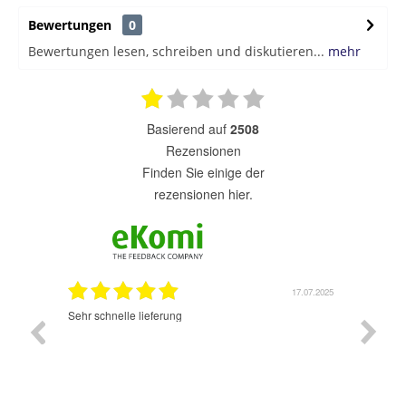
Bewertungen
0
Bewertungen lesen, schreiben und diskutieren...
mehr
basierend auf
2508
Rezensionen
finden Sie einige der
rezensionen hier.
7.07.2025
17.07.2025
Sehr schnelle lieferung
Sehr gu
ich wide
sehr sch