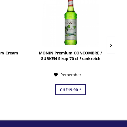
rry Cream
MONIN Premium CONCOMBRE /
W
GURKEN Sirup 70 cl Frankreich
Remember
CHF19.90 *