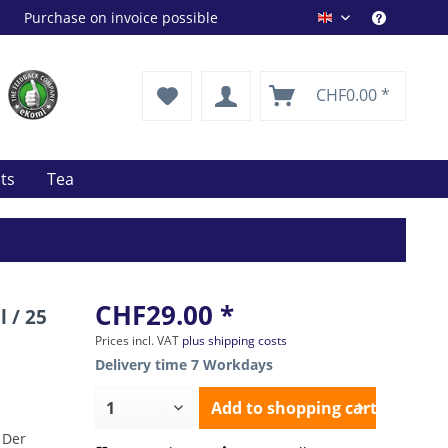
Purchase on invoice possible
Drink Shop EN
CHF0.00 *
its
Tea
CHF29.00 *
l / 25
Prices incl. VAT
plus shipping costs
Delivery time 7 Workdays
Add to
shopping cart
 Der