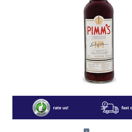
rate us!
fast 