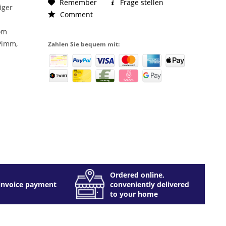
Remember
Frage stellen
iger
Comment
om
Pimm,
Zahlen Sie bequem mit:
Ordered online,
invoice payment
conveniently delivered
to your home