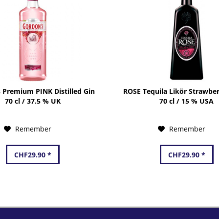
 Premium PINK Distilled Gin
ROSE Tequila Likör Strawbe
70 cl / 37.5 % UK
70 cl / 15 % USA
Remember
Remember
CHF29.90 *
CHF29.90 *