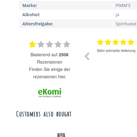
Marke:
PIMM'S
Alkohol:
Ja
Altersfreigabe:
Spirituose
17.07.2025
Super Auswahl zu fairen Preisen.
Sehr schnelle lieferung
basierend auf
2508
Rezensionen
finden Sie einige der
rezensionen hier.
Customers also bought