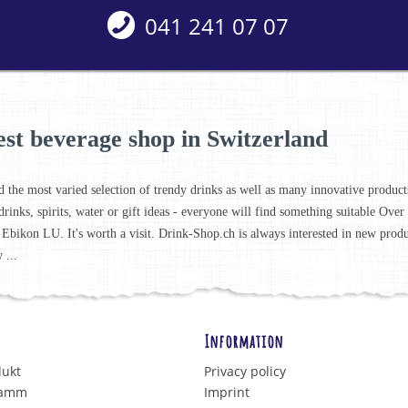
041 241 07 07
est beverage shop in Switzerland
d the most varied selection of trendy drinks as well as many innovative products 
drinks, spirits, water or gift ideas - everyone will find something suitable Ove
 Ebikon LU. It's worth a visit. Drink-Shop.ch is always interested in new prod
 ...
Information
dukt
Privacy policy
ramm
Imprint