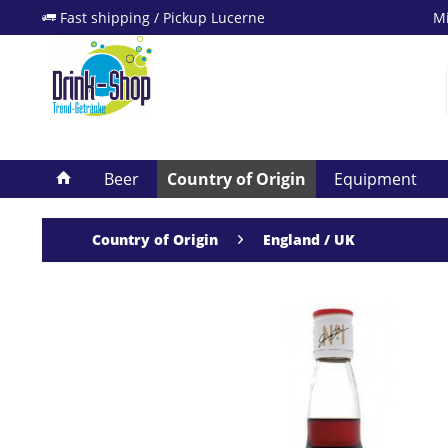
Fast shipping / Pickup Lucerne
Mi
Beer
Country of Origin
Equipment
Country of Origin
England / UK