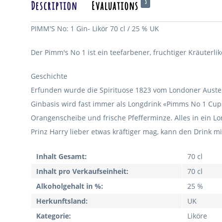
3
Description
Evaluations
PIMM'S No: 1 Gin- Likör 70 cl / 25 % UK
Der Pimm's No 1 ist ein teefarbener, fruchtiger Kräuterlik
Geschichte
Erfunden wurde die Spirituose 1823 vom Londoner Austern
Ginbasis wird fast immer als Longdrink «Pimms No 1 Cup» 
Orangenscheibe und frische Pfefferminze. Alles in ein Lo
Prinz Harry lieber etwas kräftiger mag, kann den Drink m
Inhalt Gesamt:
70 cl
Inhalt pro Verkaufseinheit:
70 cl
Alkoholgehalt in %:
25 %
Herkunftsland:
UK
Kategorie:
Liköre