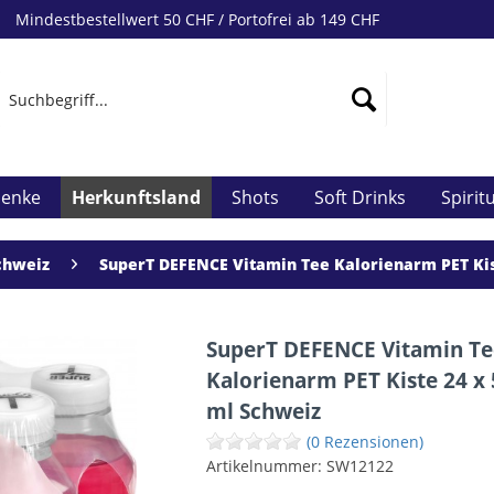
Mindestbestellwert 50 CHF / Portofrei ab 149 CHF
henke
Herkunftsland
Shots
Soft Drinks
Spirit
chweiz
SuperT DEFENCE Vitamin Tee Kalorienarm PET Kis
SuperT DEFENCE Vitamin Te
Kalorienarm PET Kiste 24 x
ml Schweiz
(0 Rezensionen)
Artikelnummer:
SW12122