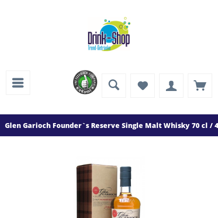
Glen Garioch Founder`s Reserve Single Malt Whisky 70 cl / 