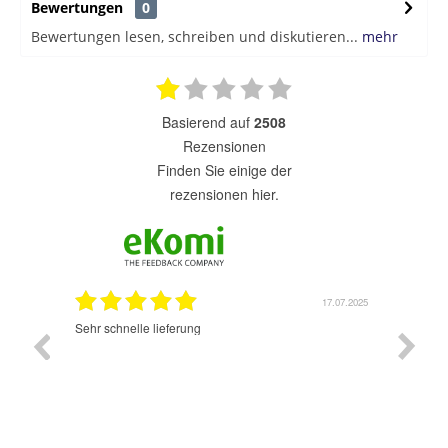
Bewertungen
0
Bewertungen lesen, schreiben und diskutieren...
mehr
basierend auf
2508
Rezensionen
finden Sie einige der
rezensionen hier.
7.07.2025
17.07.2025
Sehr schnelle lieferung
Sehr gu
ich wide
sehr sch