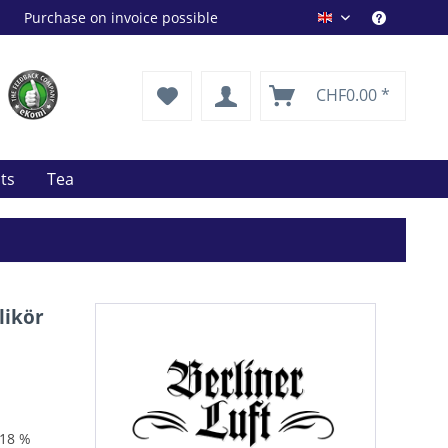
Purchase on invoice possible
Drink Shop EN
CHF0.00 *
its
Tea
likör
 18 %