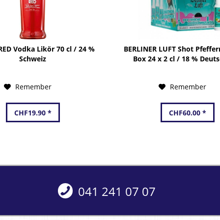
ED Vodka Likör 70 cl / 24 %
BERLINER LUFT Shot Pfeffer
Schweiz
Box 24 x 2 cl / 18 % Deut
Remember
Remember
CHF19.90 *
CHF60.00 *
041 241 07 07