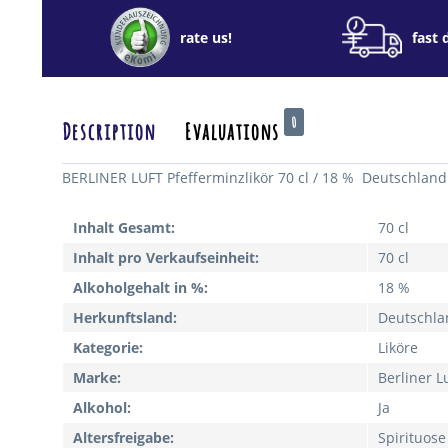
rate us!
fast 
0
Description
Evaluations
BERLINER LUFT Pfefferminzlikör 70 cl / 18 % Deutschland
Inhalt Gesamt:
70 cl
Inhalt pro Verkaufseinheit:
70 cl
Alkoholgehalt in %:
18 %
Herkunftsland:
Deutschla
Kategorie:
Liköre
Marke:
Berliner L
Alkohol:
Ja
Altersfreigabe:
Spirituose