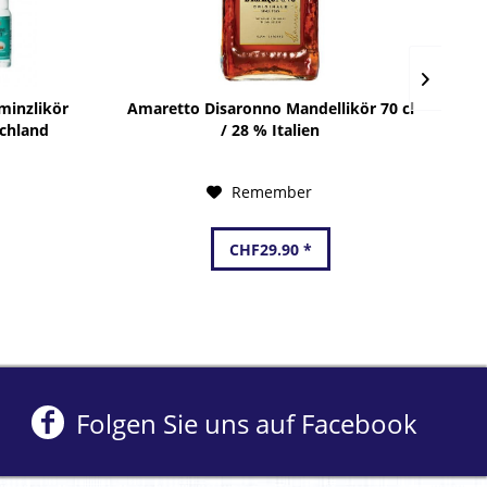
minzlikör
Amaretto Disaronno Mandellikör 70 cl
TR
schland
/ 28 % Italien
Remember
CHF29.90 *
Folgen Sie uns auf Facebook