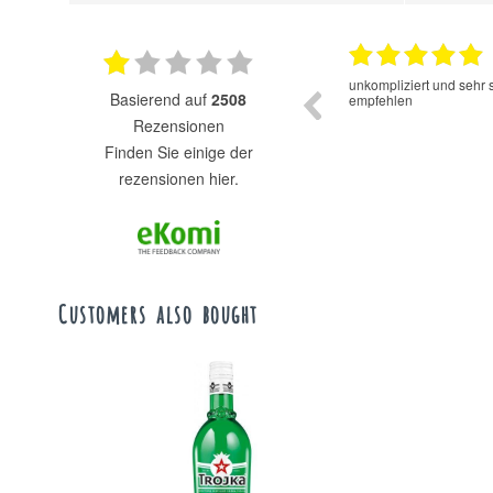
16.06.2025
Der Cold Brew Kaffee hat einen sehr guten
unkompliziert und sehr 
basierend auf
2508
Geschmack. Super das er ohne Zucker und
empfehlen
Süssstofe ist.
Rezensionen
finden Sie einige der
rezensionen hier.
Customers also bought