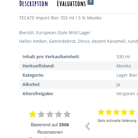
0
Description
Evaluations
TECATE Import Bier 355 ml / 5 % Mexiko
Bierstil: European-Style Mild Lager
Helles Amber, Getreidebrot, Zitrus, dezent Karamell, rund
Inhalt pro Verkaufseinheit:
330 ml
Herkunftsland:
Mexiko
Kategorie:
Lager Bier
Alkohol:
Ja
Altersfreigabe:
Vergoren 
17.07.2025
Super Auswahl zu fairen Preisen.
Sehr schnelle lieferung
basierend auf
2508
Rezensionen