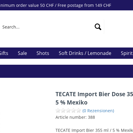
nimum order value 50 CHF / Free postage from 149 CHF
ifts
Sale
Shots
Soft Drinks / Lemonade
Spiri
TECATE Import Bier Dose 35
5 % Mexiko
(0 Rezensionen)
Article number:
388
TECATE Import Bier 355 ml / 5 % Mexik