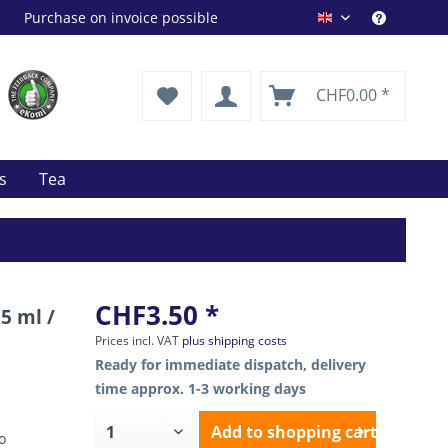
Purchase on invoice possible
Drink Shop EN
CHF0.00 *
ts
Tea
CHF3.50 *
5 ml /
Prices incl. VAT
plus shipping costs
Ready for immediate dispatch, delivery
time approx. 1-3 working days
Add to
shopping cart
o