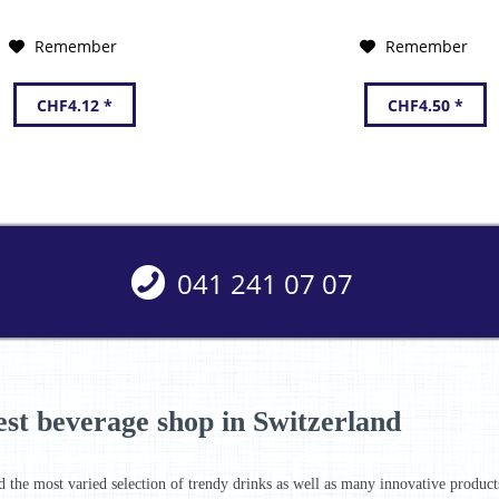
Italy
Remember
Remember
CHF4.12 *
CHF4.50 *
041 241 07 07
est beverage shop in Switzerland
d the most varied selection of trendy drinks as well as many innovative products 