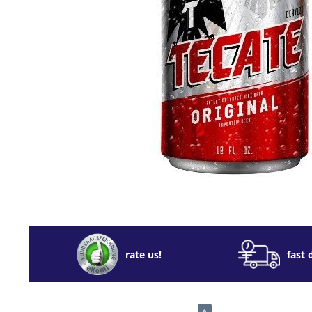
rate us!
fast 